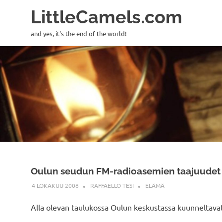
LittleCamels.com
and yes, it's the end of the world!
Skip
to
content
Oulun seudun FM-radioasemien taajuudet
4 LOKAKUU 2008
RAFFAELLO TESI
ELÄMÄ
Alla olevan taulukossa Oulun keskustassa kuunneltav