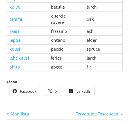
koivu
betulla
birch
quercia
tammi
oak
rovere
saarni
frassino
ash
leppä
ontano
alder
kuusi
peccio
spruce
lehtikuusi
larice
larch
pihta
abete
fir
Share:
Facebook
X
LinkedIn
Post
Previous
Next
Kännilista
Tervetuloa Toscanaan!
navigation
Post:
Post: