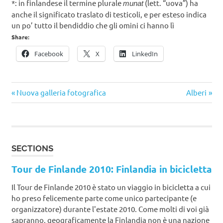
*: in finlandese il termine plurale
(lett. “uova”) ha
munat
anche il significato traslato di testicoli, e per esteso indica
un po’ tutto il bendiddio che gli omini ci hanno lì
Share:
Facebook
X
LinkedIn
Navigazione
Articolo
Articolo
Nuova galleria fotografica
Alberi
articoli
precedente:
successivo
SECTIONS
Tour de Finlande 2010: Finlandia in bicicletta
Il Tour de Finlande 2010 è stato un viaggio in bicicletta a cui
ho preso felicemente parte come unico partecipante (e
organizzatore) durante l'estate 2010. Come molti di voi già
sapranno, geograficamente la Finlandia non è una nazione