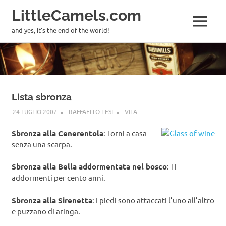
LittleCamels.com
MENU
and yes, it's the end of the world!
Salta
al
contenuto
Lista sbronza
24 LUGLIO 2007
RAFFAELLO TESI
VITA
Sbronza alla Cenerentola
: Torni a casa
senza una scarpa.
Sbronza alla Bella addormentata nel bosco
: Ti
addormenti per cento anni.
Sbronza alla Sirenetta
: I piedi sono attaccati l’uno all’altro
e puzzano di aringa.