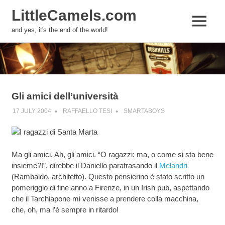
LittleCamels.com
MENU
and yes, it's the end of the world!
Skip
to
content
Gli amici dell’università
17 JULY 2004
RAFFAELLO TESI
SMARTABOYS
Ma gli amici. Ah, gli amici. “O ragazzi: ma, o come si sta bene
insieme?!”, direbbe il Daniello parafrasando il
Melandri
(Rambaldo, architetto). Questo pensierino è stato scritto un
pomeriggio di fine anno a Firenze, in un Irish pub, aspettando
che il Tarchiapone mi venisse a prendere colla macchina,
che, oh, ma l’è sempre in ritardo!