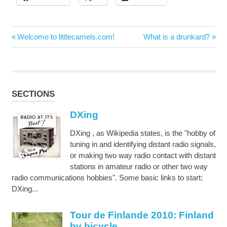
Post
Previous
Next
Welcome to littlecamels.com!
What is a drunkard?
navigation
Post:
Post:
SECTIONS
DXing
DXing , as Wikipedia states, is the "hobby of
tuning in and identifying distant radio signals,
or making two way radio contact with distant
stations in amateur radio or other two way
radio communications hobbies". Some basic links to start:
DXing...
Tour de Finlande 2010: Finland
by bicycle